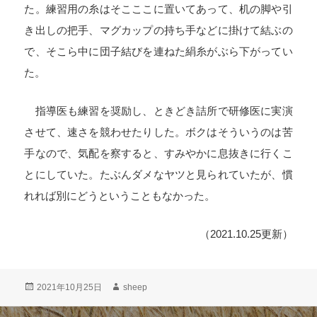
た。練習用の糸はそこここに置いてあって、机の脚や引
き出しの把手、マグカップの持ち手などに掛けて結ぶの
で、そこら中に団子結びを連ねた絹糸がぶら下がってい
た。
指導医も練習を奨励し、ときどき詰所で研修医に実演
させて、速さを競わせたりした。ボクはそういうのは苦
手なので、気配を察すると、すみやかに息抜きに行くこ
とにしていた。たぶんダメなヤツと見られていたが、慣
れれば別にどうということもなかった。
（2021.10.25更新）
投
作
2021年10月25日
sheep
稿
成
日:
者
投