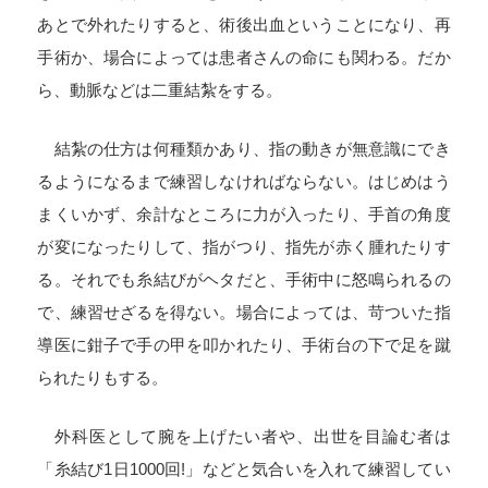
あとで外れたりすると、術後出血ということになり、再
手術か、場合によっては患者さんの命にも関わる。だか
ら、動脈などは二重結紮をする。
結紮の仕方は何種類かあり、指の動きが無意識にでき
るようになるまで練習しなければならない。はじめはう
まくいかず、余計なところに力が入ったり、手首の角度
が変になったりして、指がつり、指先が赤く腫れたりす
る。それでも糸結びがヘタだと、手術中に怒鳴られるの
で、練習せざるを得ない。場合によっては、苛ついた指
導医に鉗子で手の甲を叩かれたり、手術台の下で足を蹴
られたりもする。
外科医として腕を上げたい者や、出世を目論む者は
「糸結び
1
日
1000
回
!
」などと気合いを入れて練習してい