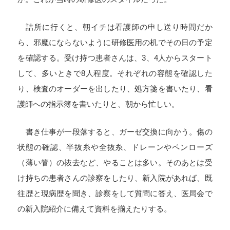
詰所に行くと、朝イチは看護師の申し送り時間だか
ら、邪魔にならないように研修医用の机でその日の予定
を確認する。受け持つ患者さんは、
3
、
4
人からスタート
して、多いときで
8
人程度。それぞれの容態を確認した
り、検査のオーダーを出したり、処方箋を書いたり、看
護師への指示簿を書いたりと、朝から忙しい。
書き仕事が一段落すると、ガーゼ交換に向かう。傷の
状態の確認、半抜糸や全抜糸、ドレーンやペンローズ
（薄い管）の抜去など、やることは多い。そのあとは受
け持ちの患者さんの診察をしたり、新入院があれば、既
往歴と現病歴を聞き、診察をして質問に答え、医局会で
の新入院紹介に備えて資料を揃えたりする。