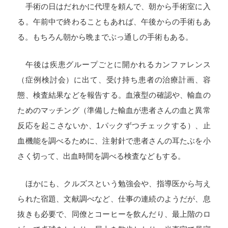
手術の日はだれかに代理を頼んで、朝から手術室に入
る。午前中で終わることもあれば、午後からの手術もあ
る。もちろん朝から晩までぶっ通しの手術もある。
午後は疾患グループごとに開かれるカンファレンス
（症例検討会）に出て、受け持ち患者の治療計画、容
態、検査結果などを報告する。血液型の確認や、輸血の
ためのマッチング（準備した輸血が患者さんの血と異常
反応を起こさないか、
1
パックずつチェックする）、止
血機能を調べるために、注射針で患者さんの耳たぶを小
さく切って、出血時間を調べる検査などもする。
ほかにも、クルズスという勉強会や、指導医から与え
られた宿題、文献調べなど、仕事の連続のようだが、息
抜きも必要で、同僚とコーヒーを飲んだり、最上階のロ