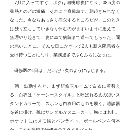
7
月に入ってすぐ、ボクは扁桃腺炎になり、
38.5
度の
発熱とのどの激痛、それに全身倦怠で、朝起きられなく
なった。今ならあっさり病欠するところだが、このとき
は独り立ちしていきなり休むのがまずいように思えて、
無理やり起きて、妻に車で病院まで送ってもらった。間
の悪いことに、そんな日にかぎって
2
人も新入院患者を
受け持つことになり、業務過多でふらふらになった。
研修医の
1
日は、だいたい次のようにはじまる。
朝、出勤すると、まず研修医ルームで白衣に着替え
る。白衣は「ケーシースタイル」と呼ばれる丈の短いス
タンドカラーで、ズボンも白衣用のものを履く。聴診器
を首に掛け、靴はサンダルかスニーカー。胸には名札、
ポケットにはメモ帳とペンライト、ボールペンを何本
か。これが当時の研修医のスタイルだった。