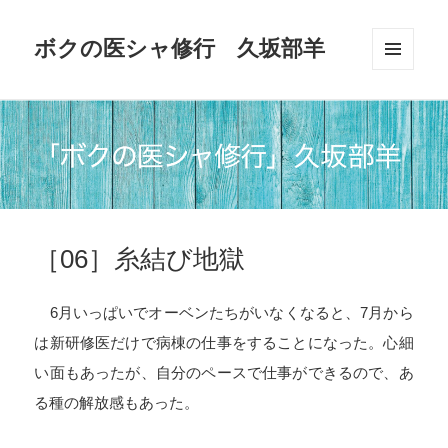
ボクの医シャ修行 久坂部羊
メニュ
ーとウ
ィジェ
ット
［06］糸結び地獄
6
月いっぱいでオーベンたちがいなくなると、
7
月から
は新研修医だけで病棟の仕事をすることになった。心細
い面もあったが、自分のペースで仕事ができるので、あ
る種の解放感もあった。