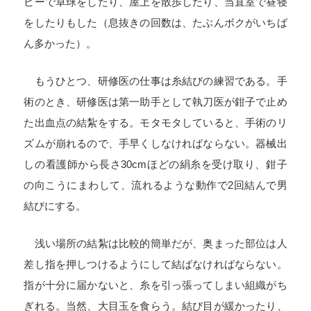
ビーで卓球をしたり、屋上を散歩したり、当直室で昼寝
をしたりもした（息抜きの回数は、たぶんボクがいちば
ん多かった）。
もうひとつ、研修医の仕事は糸結びの練習である。手
術のとき、研修医は第一助手として執刀医が鉗子で止め
た出血点の結紮をする。モタモタしていると、手術のリ
ズムが崩れるので、手早くしなければならない。器械出
しの看護師から長さ
30cm
ほどの絹糸を受け取り、鉗子
の向こうにまわして、流れるような動作で
2
回結んで男
結びにする。
浅い場所の結紮は比較的簡単だが、奥まった部位は人
差し指を押しつけるようにして結ばなければならない。
指が十分に届かないと、糸を引っ張ってしまい組織がち
ぎれる。当然、大目玉を食らう。結び目が緩かったり、