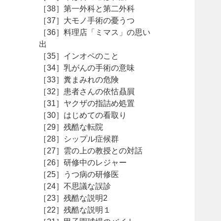
［38］第一外科と第二外科
［37］大モノ手術の憂うつ
［36］料理店「ミマス」の思い
出
［35］インオペのこと
［34］乳がんの手術の意味
［33］糞まみれの危険
［32］患者さんの依怙贔屓
［31］ヤクザの指詰め処置
［30］はじめての看取り
［29］残酷な転院
［28］シップル症候群
［27］雲の上の教授との対話
［26］研修中のレジャー
［25］うつ病の研修医
［24］不思議な誤診
［23］残酷な説明2
［22］残酷な説明１