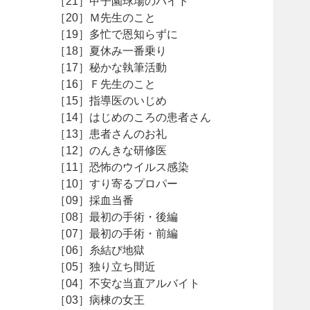
［21］甲子園球場のバイト
［20］Ｍ先生のこと
［19］多忙で恩知らずに
［18］夏休み一番乗り
［17］秘かな執筆活動
［16］Ｆ先生のこと
［15］指導医のいじめ
［14］はじめのころの患者さん
［13］患者さんのお礼
［12］のんきな研修医
［11］恐怖のウイルス感染
［10］すり寄るプロパー
［09］採血当番
［08］最初の手術・後編
［07］最初の手術・前編
［06］糸結び地獄
［05］独り立ち間近
［04］不安な当直アルバイト
［03］病棟の女王