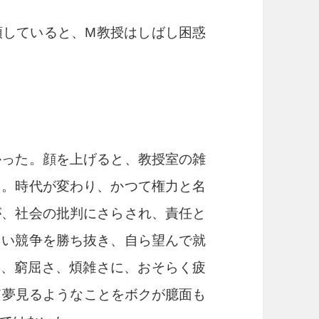
していると、
M
教授はしばし困惑
った。顔を上げると、教授室の雑
た。時代が変わり、かつて権力と名
が、社会の批判にさらされ、責任と
しい競争を勝ち抜き、自ら望んで就
さ、窮屈さ、煩雑さに、おそらく疲
て夢見るようなことをボクが臆面も