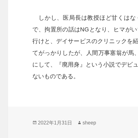
しかし、医局長は教授ほど甘くはな
で、拘置所の話は
NG
となり、ヒマがい
行けと、デイサービスのクリニックを
てがっかりしたが、人間万事塞翁が馬
にして、『廃用身』という小説でデビ
ないものである。
投
作
2022年1月31日
sheep
稿
成
日:
者