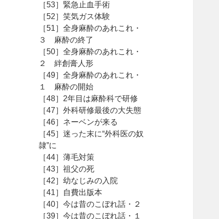
［53］緊急止血手術
［52］笑気ガス体験
［51］全身麻酔のあれこれ・
３ 麻酔の終了
［50］全身麻酔のあれこれ・
２ 絆創膏人形
［49］全身麻酔のあれこれ・
１ 麻酔の開始
［48］2年目は麻酔科で研修
［47］外科研修最後の大失態
［46］ネーベンが来る
［45］迷った末に“外科医の奴
隷”に
［44］薄毛対策
［43］祖父の死
［42］幼なじみの入院
［41］自費出版本
［40］今は昔のこぼれ話・２
［39］今は昔のこぼれ話・１