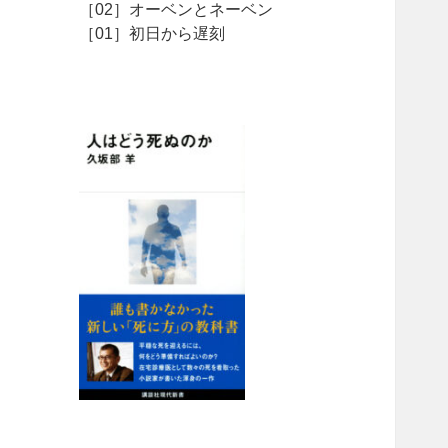
［02］オーベンとネーベン
［01］初日から遅刻