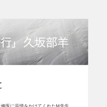
と
修医に温情をかけてくれた
M
先生