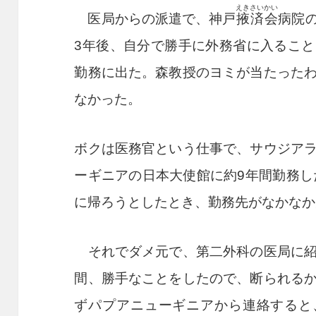
えきさいかい
医局からの派遣で、神戸
掖済会
病院
3
年後、自分で勝手に外務省に入ること
勤務に出た。森教授のヨミが当たった
なかった。
ボクは医務官という仕事で、サウジア
ーギニアの日本大使館に約
9
年間勤務し
に帰ろうとしたとき、勤務先がなかなか
それでダメ元で、第二外科の医局に紹
間、勝手なことをしたので、断られる
ずパプアニューギニアから連絡すると