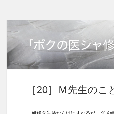
［20］Ｍ先生のこ
研修医生活からははずれるが、ダメ研