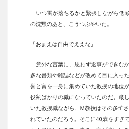
いつ雷が落ちるかと緊張しながら低頭
の沈黙のあと、こうつぶやいた。
「おまえは自由でええな」
意外な言葉に、思わず返事ができなか
多な書類や雑誌などが改めて目に入っ
誉と富を一身に集めていた教授の地位
役割ばかりの職になっていたのだ。厳
いた教授職ながら、
M
教授はその多忙
れていたのだろう。そこに
40
歳をすぎ