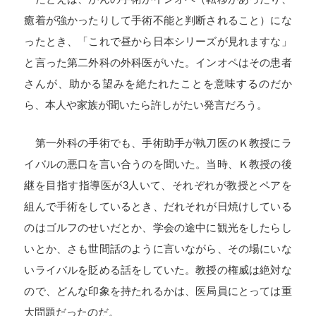
癒着が強かったりして手術不能と判断されること）にな
ったとき、「これで昼から日本シリーズが見れますな」
と言った第二外科の外科医がいた。インオペはその患者
さんが、助かる望みを絶たれたことを意味するのだか
ら、本人や家族が聞いたら許しがたい発言だろう。
第一外科の手術でも、手術助手が執刀医のＫ教授にラ
イバルの悪口を言い合うのを聞いた。当時、Ｋ教授の後
継を目指す指導医が
3
人いて、それぞれが教授とペアを
組んで手術をしているとき、だれそれが日焼けしている
のはゴルフのせいだとか、学会の途中に観光をしたらし
いとか、さも世間話のように言いながら、その場にいな
いライバルを貶める話をしていた。教授の権威は絶対な
ので、どんな印象を持たれるかは、医局員にとっては重
大問題だったのだ。