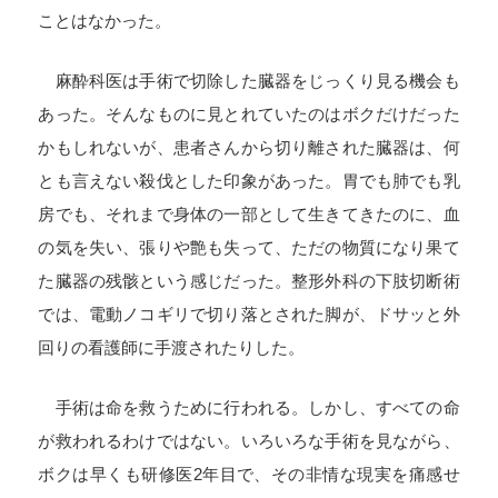
ことはなかった。
麻酔科医は手術で切除した臓器をじっくり見る機会も
あった。そんなものに見とれていたのはボクだけだった
かもしれないが、患者さんから切り離された臓器は、何
とも言えない殺伐とした印象があった。胃でも肺でも乳
房でも、それまで身体の一部として生きてきたのに、血
の気を失い、張りや艶も失って、ただの物質になり果て
た臓器の残骸という感じだった。整形外科の下肢切断術
では、電動ノコギリで切り落とされた脚が、ドサッと外
回りの看護師に手渡されたりした。
手術は命を救うために行われる。しかし、すべての命
が救われるわけではない。いろいろな手術を見ながら、
ボクは早くも研修医
2
年目で、その非情な現実を痛感せ