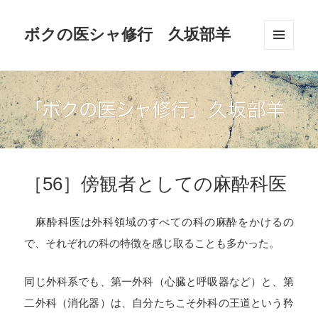
ボクの医シャ修行 久坂部羊
メニュ
ーとウ
ィジェ
ット
［56］傍観者としての麻酔科医
麻酔科医は外科領域のすべての科の麻酔をかけるの
で、それぞれの科の特徴を感じ取ることも多かった。
同じ外科系でも、第一外科（心臓と呼吸器など）と、第
二外科（消化器）は、自分たちこそ外科の王道という矜